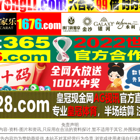
免责声明
内容-资料-图片和资讯,只应用在合法的资料探讨,暂不适用于其它,外围和
告内容均为赞助商提供,本站不对其经营行为负责.浏览或使用者须自行承