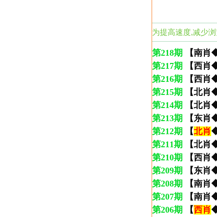
为提高速度,减少
第218期
【
南
肖
第217期
【
西肖
第216期
【
西肖
第215期
【
北肖
第214期
【
北肖
第213期
【
东肖
第212期
【
北肖
第211期
【
北肖
第210期
【
西肖
第209期
【
东肖
第208期
【
南肖
第207期
【
南肖
第206期
【
西肖