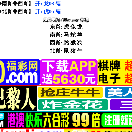
◆南肖◆西肖
】
开: 龙03 错
◆北肖◆西肖
】
开: 虎05 错
凤凰天机:495w .com牢记
东肖: 虎 兔 龙
南肖: 马 蛇 羊
西肖: 鸡 猴 狗
北肖: 鼠 猪 牛